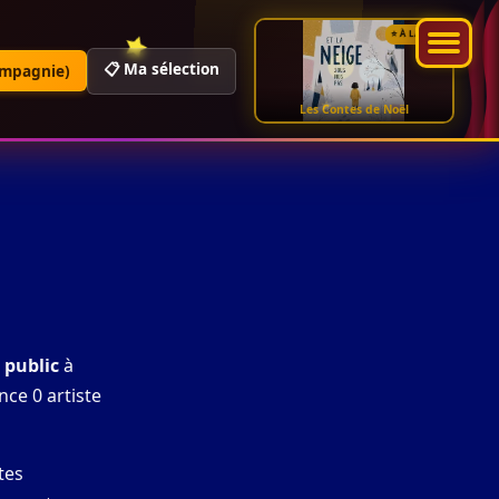
⭐ À LA UNE
📋 Ma sélection
ompagnie)
Les Contes de Noël
 public
à
nce 0 artiste
tes