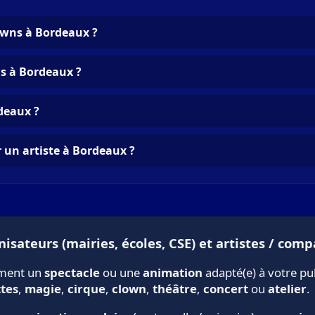
owns à Bordeaux ?
s à Bordeaux ?
deaux ?
 un artiste à Bordeaux ?
isateurs (mairies, écoles, CSE) et artistes / comp
ement un
spectacle
ou une
animation
adapté(e) à votre pu
tes
,
magie
,
cirque
,
clown
,
théâtre
,
concert
ou
atelier
.