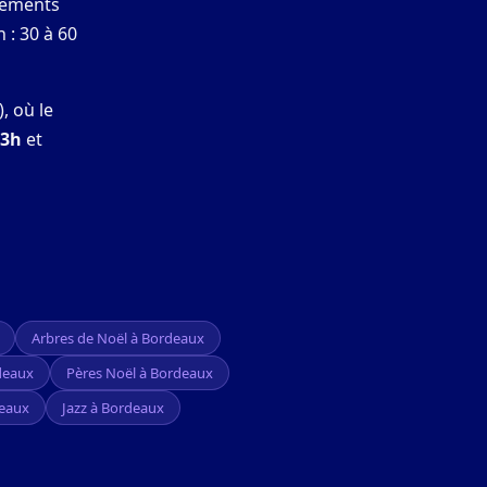
énements
 : 30 à 60
, où le
 3h
et
Arbres de Noël à Bordeaux
deaux
Pères Noël à Bordeaux
deaux
Jazz à Bordeaux