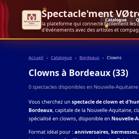
Spectacle'ment VØtr
Catalogue
Q
la plateforme qui connecte facilement les 
d'événements avec des artistes et compagn
Accueil
›
Catalogue
›
Bordeaux
›
Clowns
Clowns à Bordeaux (33)
0 spectacles disponibles en Nouvelle-Aquitaine
Vous cherchez un
spectacle de clown et d'hum
Bordeaux
, capitale de la Nouvelle-Aquitaine, 
spécialisé en clowns, disponible en
Nouvelle-A
Format idéal pour :
anniversaires, kermesses,