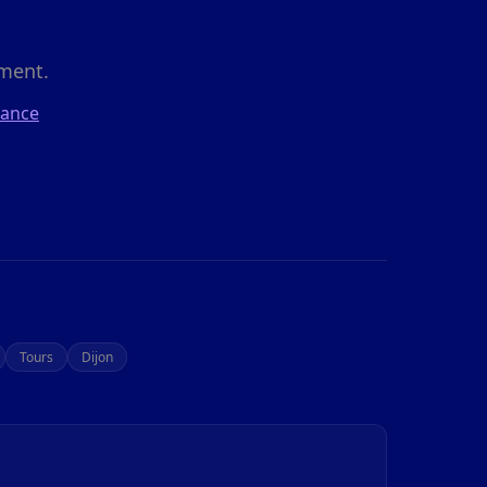
ment.
rance
Tours
Dijon