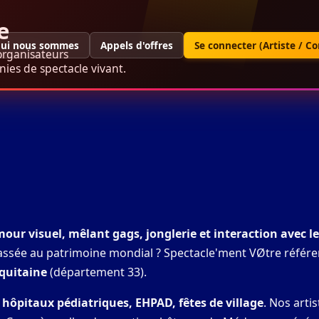
e
ui nous sommes
Appels d'offres
Se connecter (Artiste / C
organisateurs
ies de spectacle vivant.
our visuel, mêlant gags, jonglerie et interaction avec le
classée au patrimoine mondial ? Spectacle'ment VØtre référe
quitaine
(département 33).
 hôpitaux pédiatriques, EHPAD, fêtes de village
. Nos artis