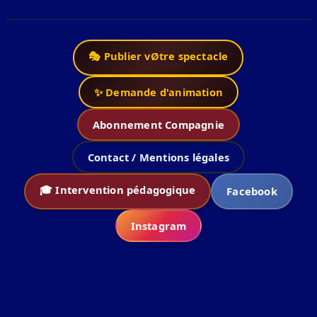
🎭 Publier vØtre spectacle
✨ Demande d'animation
Abonnement Compagnie
Contact / Mentions légales
🎓 Intervention pédagogique
Facebook
Instagram