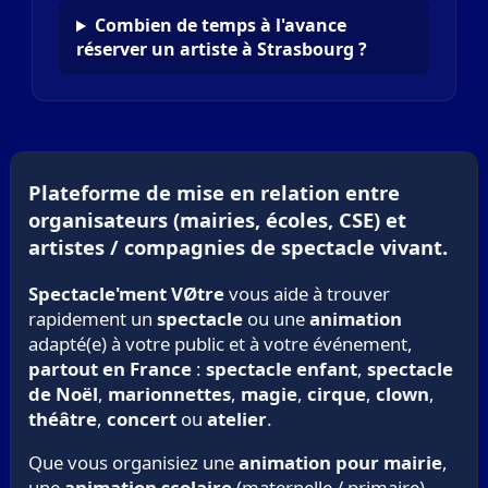
Combien de temps à l'avance
réserver un artiste à Strasbourg ?
Plateforme de mise en relation entre
organisateurs (mairies, écoles, CSE) et
artistes / compagnies de spectacle vivant.
Spectacle'ment VØtre
vous aide à trouver
rapidement un
spectacle
ou une
animation
adapté(e) à votre public et à votre événement,
partout en France
:
spectacle enfant
,
spectacle
de Noël
,
marionnettes
,
magie
,
cirque
,
clown
,
théâtre
,
concert
ou
atelier
.
Que vous organisiez une
animation pour mairie
,
une
animation scolaire
(maternelle / primaire),