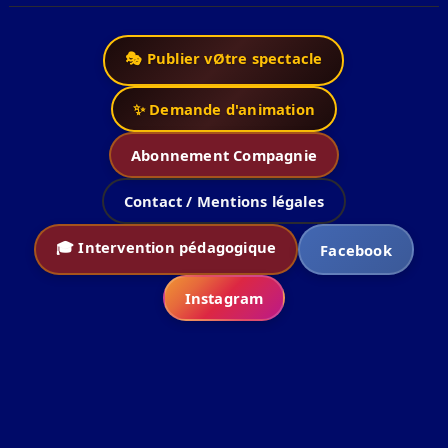
🎭 Publier vØtre spectacle
✨ Demande d'animation
Abonnement Compagnie
Contact / Mentions légales
🎓 Intervention pédagogique
Facebook
Instagram