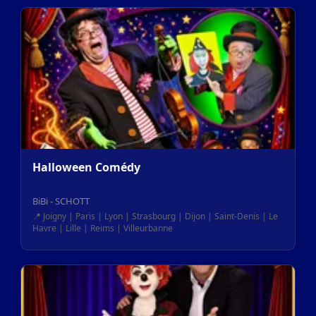
Halloween Comédy
BiBi - SCHOTT
📍 Joigny | Paris | Lyon | Strasbourg | Dijon | Saint-Denis | Le
Havre | Lille | Reims | Villeurbanne