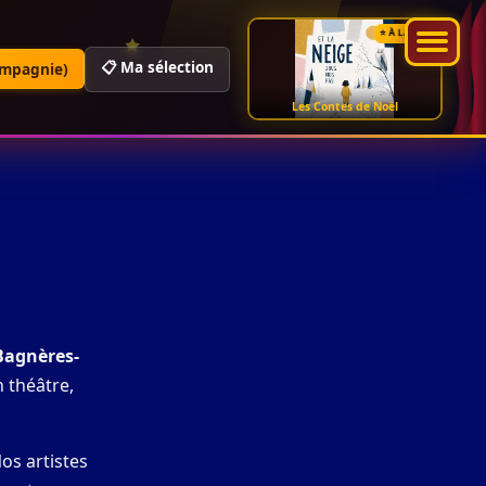
⭐ À LA UNE
📋 Ma sélection
ompagnie)
Les Contes de Noël
Bagnères-
n théâtre,
Nos artistes