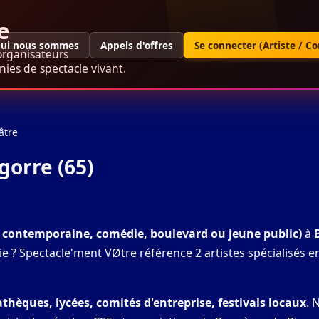
e
ui nous sommes
Appels d'offres
Se connecter (Artiste / C
organisateurs
ies de spectacle vivant.
âtre
gorre (65)
e, contemporaine, comédie, boulevard ou jeune public)
à
ie ? Spectacle'ment VØtre référence 2 artistes spécialisés e
hèques, lycées, comités d'entreprise, festivals locaux
. 