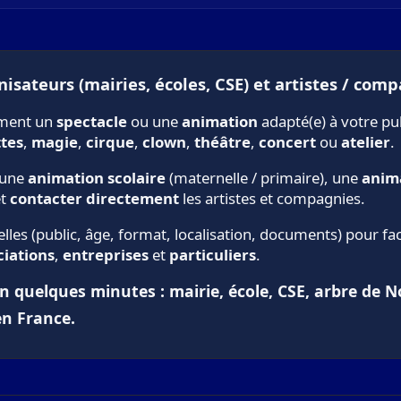
isateurs (mairies, écoles, CSE) et artistes / comp
ement un
spectacle
ou une
animation
adapté(e) à votre pu
tes
,
magie
,
cirque
,
clown
,
théâtre
,
concert
ou
atelier
.
 une
animation scolaire
(maternelle / primaire), une
anim
et
contacter directement
les artistes et compagnies.
les (public, âge, format, localisation, documents) pour f
ciations
,
entreprises
et
particuliers
.
quelques minutes : mairie, école, CSE, arbre de Noël
en France.