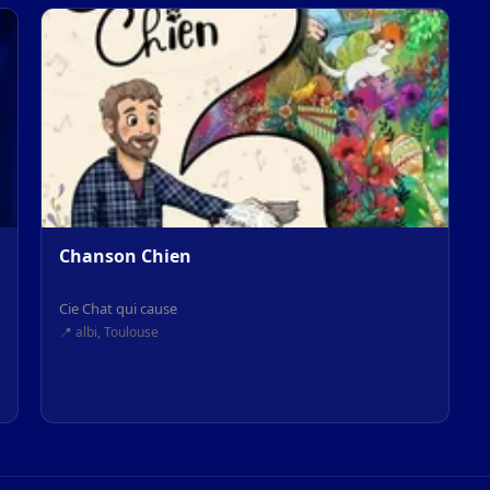
Chanson Chien
Cie Chat qui cause
📍 albi, Toulouse