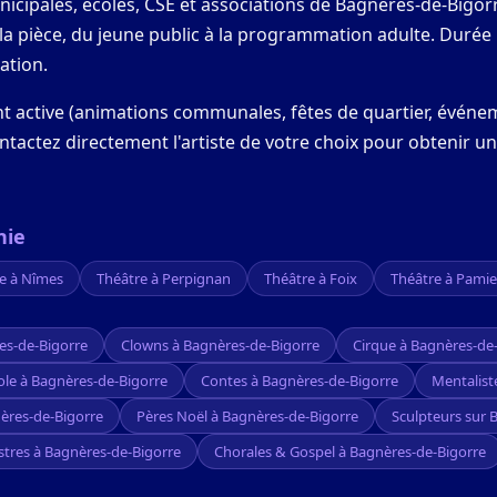
nicipales, écoles, CSE et associations de Bagnères-de-Bigor
n la pièce, du jeune public à la programmation adulte. Dur
ation.
nt active (animations communales, fêtes de quartier, événe
ontactez directement l'artiste de votre choix pour obtenir u
nie
e à Nîmes
Théâtre à Perpignan
Théâtre à Foix
Théâtre à Pamie
es-de-Bigorre
Clowns à Bagnères-de-Bigorre
Cirque à Bagnères-de
ole à Bagnères-de-Bigorre
Contes à Bagnères-de-Bigorre
Mentalist
ères-de-Bigorre
Pères Noël à Bagnères-de-Bigorre
Sculpteurs sur 
stres à Bagnères-de-Bigorre
Chorales & Gospel à Bagnères-de-Bigorre