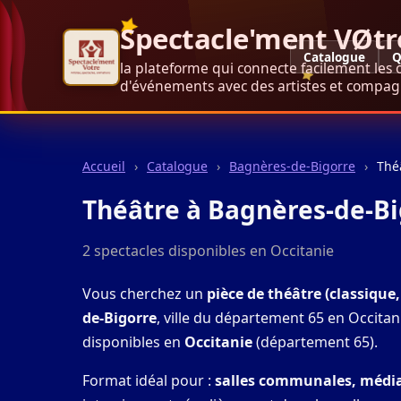
Spectacle'ment VØtr
Catalogue
Q
la plateforme qui connecte facilement les 
d'événements avec des artistes et compagn
Accueil
›
Catalogue
›
Bagnères-de-Bigorre
›
Thé
Théâtre à Bagnères-de-Bi
2 spectacles disponibles en Occitanie
Vous cherchez un
pièce de théâtre (classiqu
de-Bigorre
, ville du département 65 en Occitan
disponibles en
Occitanie
(département 65).
Format idéal pour :
salles communales, médiat