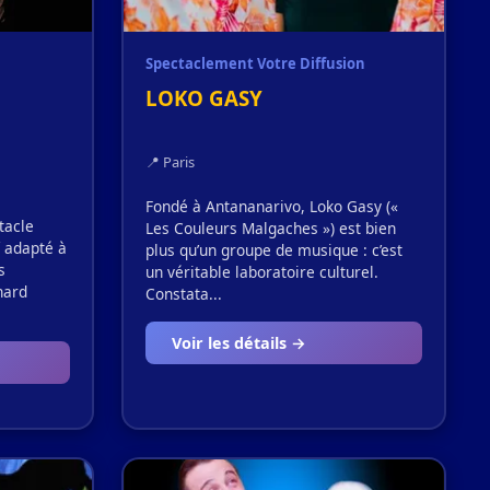
Spectaclement Votre Diffusion
LOKO GASY
📍 Paris
Fondé à Antananarivo, Loko Gasy («
tacle
Les Couleurs Malgaches ») est bien
f adapté à
plus qu’un groupe de musique : c’est
s
un véritable laboratoire culturel.
hard
Constata...
Voir les détails →