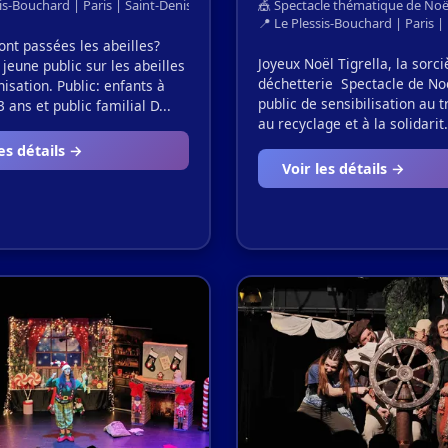
is-Bouchard | Paris | Saint-Denis | Le Havre | Reims | Lille
🎪 Spectacle thématique de Noë
📍 Le Plessis-Bouchard | Paris | 
ont passées les abeilles?
Joyeux Noël Tigrella, la sorci
 jeune public sur les abeilles
déchetterie Spectacle de No
inisation. Public: enfants à
public de sensibilisation au tr
3 ans et public familial D...
au recyclage et à la solidarit.
les détails →
Voir les détails →