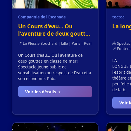
Compagnie de l'Escapade
toctoc
Un Cours d'eau... Ou
La lon
l'aventure de deux gouttes
en classe de mer!
📍 Le Plessis-Bouchard | Lille | Paris | Reims | Le Havre | Saint-D
🎪 Spectac
📍 Fontena
Un Cours d'eau... Ou l'aventure de
LA
deux gouttes en classe de mer!
LONGUE L
Spectacle jeune public de
l'esprit d
sensibilisation au respect de l'eau et à
théâtre e
son économie. Pub...
peu folle
de la b...
Voir les détails →
Voir 