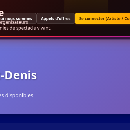
e
ui nous sommes
Appels d'offres
Se connecter (Artiste / C
organisateurs
ies de spectacle vivant.
t-Denis
es disponibles