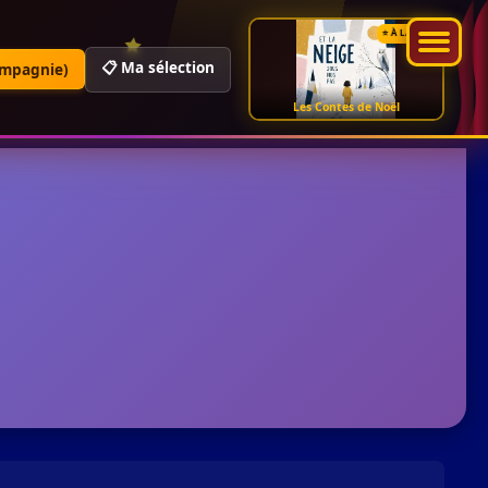
⭐ À LA UNE
📋 Ma sélection
ompagnie)
Les Contes de Noël