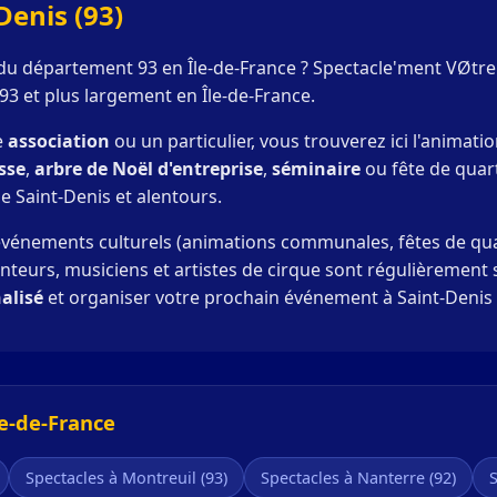
Denis (93)
le du département 93 en Île-de-France ? Spectacle'ment VØtr
93 et plus largement en Île-de-France.
e
association
ou un particulier, vous trouverez ici l'animat
sse
,
arbre de Noël d'entreprise
,
séminaire
ou fête de quart
de Saint-Denis et alentours.
vénements culturels (animations communales, fêtes de quart
eurs, musiciens et artistes de cirque sont régulièrement sol
alisé
et organiser votre prochain événement à Saint-Denis o
le-de-France
Spectacles à Montreuil (93)
Spectacles à Nanterre (92)
S