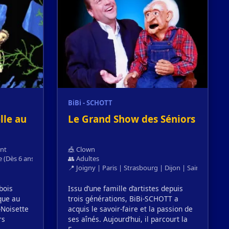
BiBi - SCHOTT
lle au
Le Grand Show des Séniors
ant
🎪 Clown
e (Dès 6 ans)
👥 Adultes
📍 Joigny | Paris | Strasbourg | Dijon | Saint-Étienne
bois
Issu d’une famille d’artistes depuis
que au
trois générations, BiBi-SCHOTT a
-Noisette
acquis le savoir-faire et la passion de
rs
ses aînés. Aujourd’hui, il parcourt la