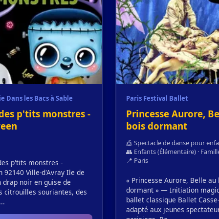
 Dans les Bacs à Sable
Paris Festival Ballet
des p'tits monstres -
Princesse Aurore, Be
ween
bois dormant
🎪 Spectacle de danse pour enf
👥 Enfants (Élémentaire) · Famill
📍 Paris
s p'tits monstres -
 92140 ​Ville-d'Avray Ile de
« Princesse Aurore, Belle au 
 drap noir en guise de
dormant » — Initiation magi
s citrouilles souriantes, des
ballet classique Ballet Casse
..
adapté aux jeunes spectateu