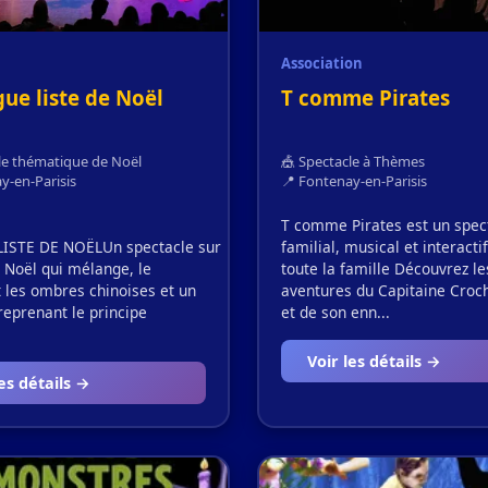
Association
gue liste de Noël
T comme Pirates
enis
le thématique de Noël
🎪 Spectacle à Thèmes
y-en-Parisis
📍 Fontenay-en-Parisis
T comme Pirates est un spec
ISTE DE NOËLUn spectacle sur
familial, musical et interacti
e Noël qui mélange, le
toute la famille Découvrez le
t les ombres chinoises et un
aventures du Capitaine Croc
 reprenant le principe
et de son enn...
Voir les détails →
les détails →