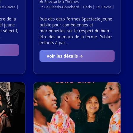
l
🎪 Spectacle à Thèmes
Le Havre | Reims | Lille | Saint-Denis
📍 Le Plessis-Bouchard | Paris | Le Havre | Lille | Sai
ère de la
Rue des deux fermes Spectacle jeune
ël jeune
public pour comédiennes et
i sélectif,
marionnettes sur le respect du bien-
..
être des animaux de la ferme. Public:
enfants à par...
Voir les détails →