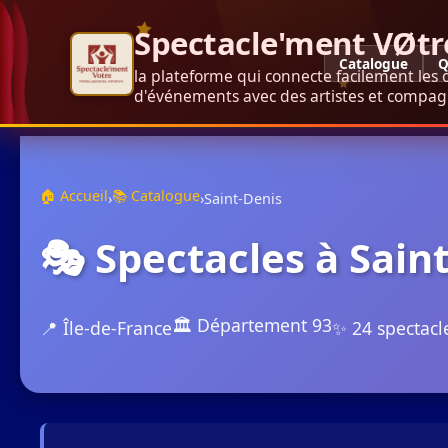
Spectacle'ment VØtr
Catalogue
Q
la plateforme qui connecte facilement les 
d'événements avec des artistes et compagn
🏠 Accueil
📚 Catalogue
›
›
Saint-Denis
🎭 Spectacles à Sain
🏛️ Département 93
📍 Île-de-France
✨ 24 spectacl