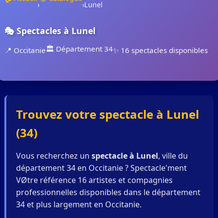
›
›
Lunel
🎭 Spectacles à Lunel
🏛️ Département 34
📍 Occitanie
✨ 16 spectacles disponibles
Trouvez votre spectacle à Lunel
(34)
Vous recherchez un
spectacle à Lunel
, ville du
département 34 en Occitanie ? Spectacle'ment
VØtre référence 16 artistes et compagnies
professionnelles disponibles dans le département
34 et plus largement en Occitanie.