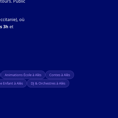
ntours. Public
ccitanie), où
us 3h
et
Animations École à Alès
Contes à Alès
e Enfant à Alès
DJ & Orchestres à Alès