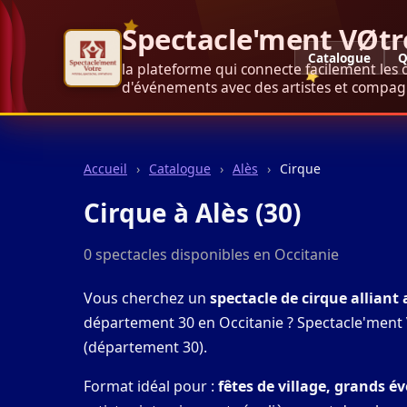
Spectacle'ment VØtr
Catalogue
Q
la plateforme qui connecte facilement les 
d'événements avec des artistes et compagn
Accueil
›
Catalogue
›
Alès
›
Cirque
Cirque à Alès (30)
0 spectacles disponibles en Occitanie
Vous cherchez un
spectacle de cirque alliant
département 30 en Occitanie ? Spectacle'ment V
(département 30).
Format idéal pour :
fêtes de village, grands é