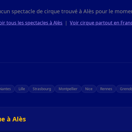
cun spectacle de cirque trouvé à Alès pour le mome
oir tous les spectacles à Alès
|
Voir cirque partout en Fran
Nantes
Lille
Strasbourg
Montpellier
Nice
Rennes
Grenob
e à Alès