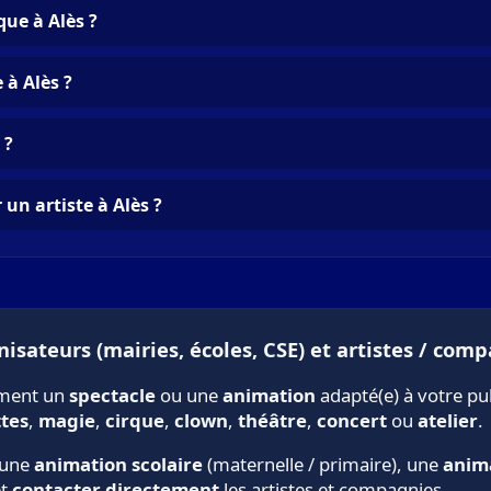
ue à Alès ?
 à Alès ?
 ?
un artiste à Alès ?
isateurs (mairies, écoles, CSE) et artistes / comp
ement un
spectacle
ou une
animation
adapté(e) à votre pu
tes
,
magie
,
cirque
,
clown
,
théâtre
,
concert
ou
atelier
.
 une
animation scolaire
(maternelle / primaire), une
anim
et
contacter directement
les artistes et compagnies.