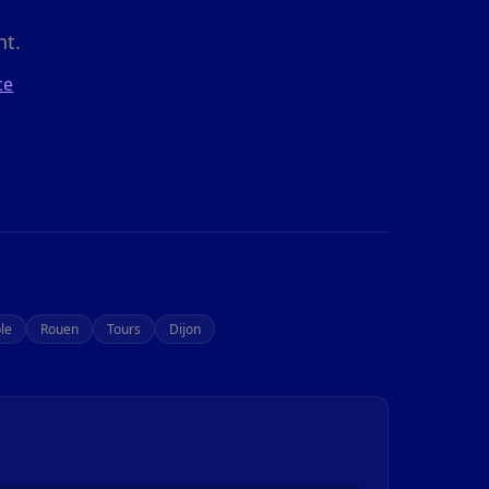
nt.
ce
le
Rouen
Tours
Dijon