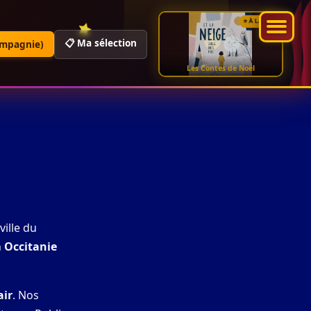
⭐ À LA UNE
📋 Ma sélection
ompagnie)
Les Contes de Noël
 ville du
n
Occitanie
air
. Nos