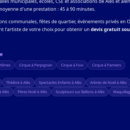
lles municipales, écoles, CSE et associations de Alès et ale
 moyenne d'une prestation : 45 à 90 minutes.
tions communales, fêtes de quartier, événements privés en O
nt l'artiste de votre choix pour obtenir un
devis gratuit so
ie
 Nîmes
Cirque à Perpignan
Cirque à Foix
Cirque à Pamiers
Théâtre à Alès
Spectacles Enfants à Alès
Arbres de Noël à Alès
à Alès
Pères Noël à Alès
Sculpteurs sur Ballons à Alès
Maquillag