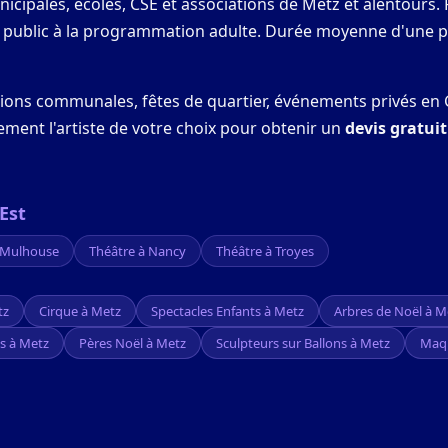
icipales, écoles, CSE et associations de Metz et alentours. 
ne public à la programmation adulte. Durée moyenne d'une p
ations communales, fêtes de quartier, événements privés en 
tement l'artiste de votre choix pour obtenir un
devis gratui
Est
 Mulhouse
Théâtre à Nancy
Théâtre à Troyes
tz
Cirque à Metz
Spectacles Enfants à Metz
Arbres de Noël à M
s à Metz
Pères Noël à Metz
Sculpteurs sur Ballons à Metz
Maqu