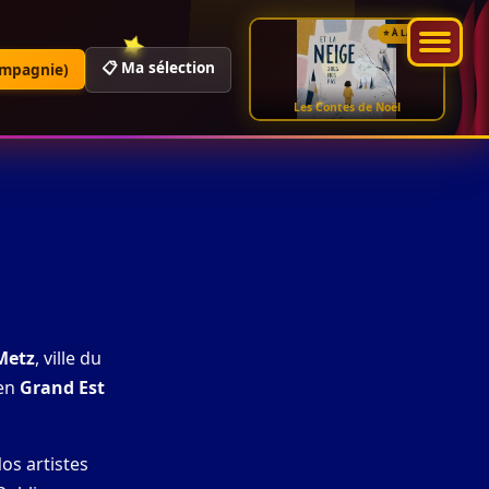
⭐ À LA UNE
📋 Ma sélection
ompagnie)
Les Contes de Noël
Metz
, ville du
 en
Grand Est
Nos artistes