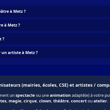
âtre à Metz ?
e à Metz ?
z ?
 un artiste à Metz ?
isateurs (mairies, écoles, CSE) et artistes / comp
ement un
spectacle
ou une
animation
adapté(e) à votre pu
tes
,
magie
,
cirque
,
clown
,
théâtre
,
concert
ou
atelier
.