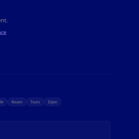
nt.
nce
le
Rouen
Tours
Dijon