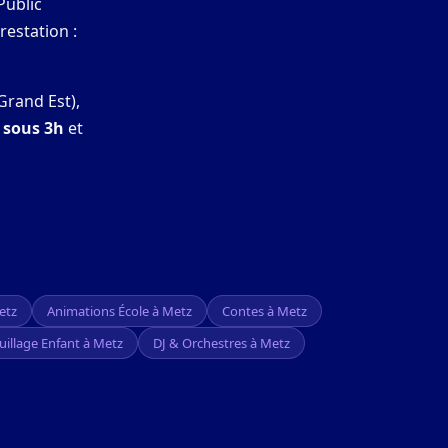
Public
restation :
Grand Est),
t sous 3h
et
etz
Animations École à Metz
Contes à Metz
illage Enfant à Metz
DJ & Orchestres à Metz