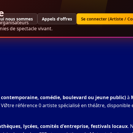
e
ui nous sommes
Appels d'offres
Se connecter (Artiste / C
organisateurs
ies de spectacle vivant.
e, contemporaine, comédie, boulevard ou jeune public)
à
Øtre référence 0 artiste spécialisé en théâtre, disponible
hèques, lycées, comités d'entreprise, festivals locaux
. 