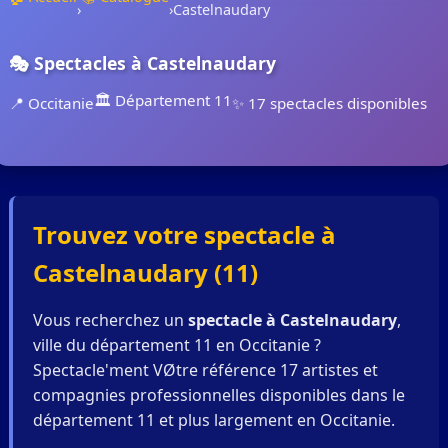
›
›
Castelnaudary
🎭 Spectacles à Castelnaudary
🏛️ Département 11
📍 Occitanie
✨ 17 spectacles disponibles
Trouvez votre spectacle à
Castelnaudary (11)
Vous recherchez un
spectacle à Castelnaudary
,
ville du département 11 en Occitanie ?
Spectacle'ment VØtre référence 17 artistes et
compagnies professionnelles disponibles dans le
département 11 et plus largement en Occitanie.