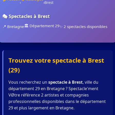
›
›
Brest
🎭 Spectacles à Brest
🏛️ Département 29
📍 Bretagne
✨ 2 spectacles disponibles
Trouvez votre spectacle à Brest
(29)
Vous recherchez un
spectacle à Brest
, ville du
département 29 en Bretagne ? Spectacle'ment
VØtre référence 2 artistes et compagnies
professionnelles disponibles dans le département
29 et plus largement en Bretagne.