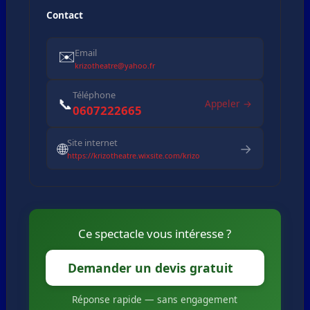
Contact
✉️
Email
krizotheatre@yahoo.fr
Téléphone
📞
Appeler →
0607222665
Site internet
🌐
→
https://krizotheatre.wixsite.com/krizo
Ce spectacle vous intéresse ?
Demander un devis gratuit
Réponse rapide — sans engagement