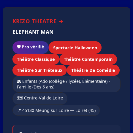
❮
❯
1
/2
KRIZO THEATRE →
ELEPHANT MAN
🛡️ Pro vérifié
Spectacle Halloween
Théâtre Classique
Théâtre Contemporain
Théâtre Sur Tréteaux
Théâtre De Comédie
👥 Enfants (Ado (collège / lycée), Élémentaire) ·
Famille (Dès 6 ans)
🗺️ Centre-Val de Loire
📍 45130 Meung sur Loire — Loiret (45)