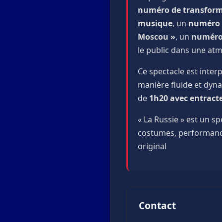
numéro de transform
musique
, un
numéro a
Moscou »
, un
numéro
le public dans une at
Ce spectacle est inter
manière fluide et dyna
de
1h20 avec entract
« La Russie » est un sp
costumes, performance
original
Contact