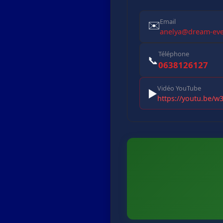
Email
✉️
anelya@dream-eve
Téléphone
📞
0638126127
Vidéo YouTube
▶️
https://youtu.be