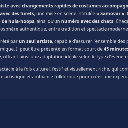
iste avec changements rapides de costumes accompagn
vec des furets
, une mise en scène intitulée
« Samovar »
,
 de hula-hoops
, ainsi qu’un
numéro avec des chats
. Chaq
mosphère authentique, entre tradition et spectacle moderne
prété par
un seul artiste
, capable d’assurer l’ensemble des
mique. Il peut être présenté en format court de
45 minute
e
, offrant ainsi une adaptation idéale selon le type d’événeme
ectacle à la fois culturel, festif et visuellement riche, qui
 artistique et ambiance folklorique pour créer une expéri