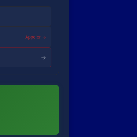
Appeler →
→