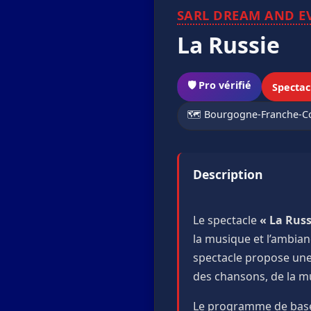
SARL DREAM AND E
La Russie
🛡️ Pro vérifié
Spectac
🗺️ Bourgogne-Franche-
Description
Le spectacle
« La Russ
la musique et l’ambian
spectacle propose une 
des chansons, de la mu
Le programme de bas