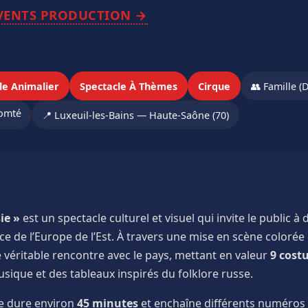
VENTS PRODUCTION →
le Animalier
Spectacle À Thèmes
Cirque
👥 Famille (
Comté
📍 Luxeuil-les-Bains — Haute-Saône (70)
ie »
est un spectacle culturel et visuel qui invite le public à 
ce de l’Europe de l’Est. À travers une mise en scène colorée 
véritable rencontre avec le pays, mettant en valeur
9 cost
sique et des tableaux inspirés du folklore russe.
e dure environ
45 minutes
et enchaîne différents numéros a