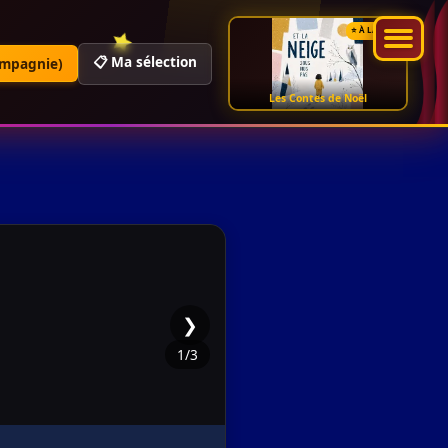
⭐ À LA UNE
📋 Ma sélection
ompagnie)
Les Contes de Noël
❯
1
/3