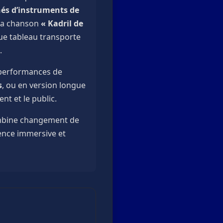
és d’instruments de
 la chanson
« Kadril de
ue tableau transporte
.
 performances de
s
, ou en version longue
nt et le public.
 combine changement de
ence immersive et