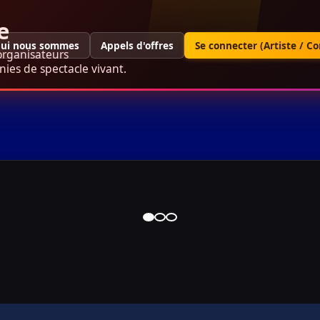
e
ui nous sommes
Appels d'offres
Se connecter (Artiste / C
organisateurs
ies de spectacle vivant.