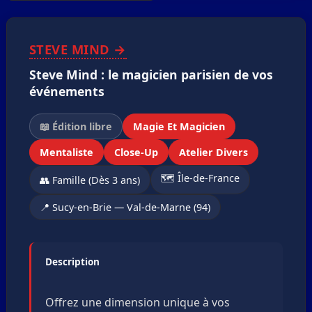
❮
❯
1
/3
STEVE MIND →
Steve Mind : le magicien parisien de vos
événements
📖 Édition libre
Magie Et Magicien
Mentaliste
Close-Up
Atelier Divers
🗺️ Île-de-France
👥 Famille (Dès 3 ans)
📍 Sucy-en-Brie — Val-de-Marne (94)
Description
Offrez une dimension unique à vos