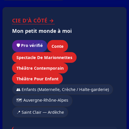
❮
❯
1
/3
CIE D'À CÔTÉ →
Mon petit monde à moi
🛡️ Pro vérifié
Conte
Spectacle De Marionnettes
Théâtre Contemporain
Théâtre Pour Enfant
👥 Enfants (Maternelle, Crèche / Halte-garderie)
🗺️ Auvergne-Rhône-Alpes
📍 Saint Clair — Ardèche