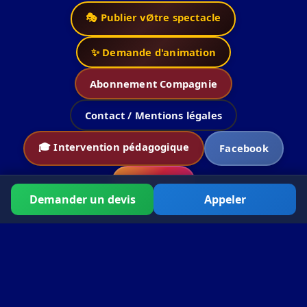
🎭 Publier vØtre spectacle
✨ Demande d'animation
Abonnement Compagnie
Contact / Mentions légales
🎓 Intervention pédagogique
Facebook
Instagram
Demander un devis
Appeler