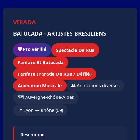
❮
❯
1
/2
VIRADA
BATUCADA - ARTISTES BRESILIENS
🛡️ Pro vérifié
Spectacle De Rue
Fanfare Et Batucada
Fanfare (Parade De Rue / Défilé)
Animation Musicale
👥 Animations diverses
🗺️ Auvergne-Rhône-Alpes
📍 Lyon — Rhône (69)
Description