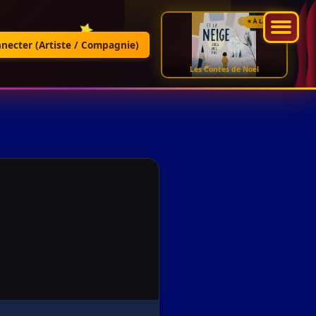
⭐ À LA UNE
nnecter (Artiste / Compagnie)
Les Contes de Noël