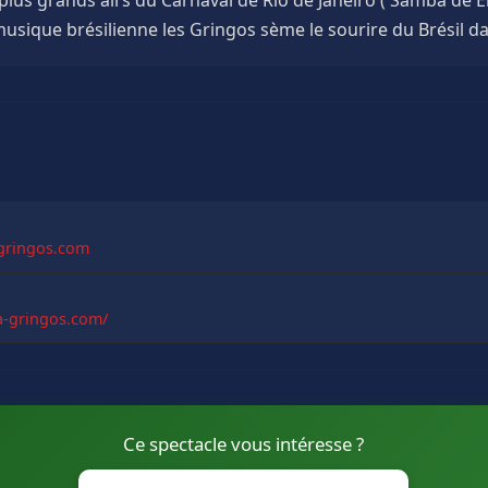
usique brésilienne les Gringos sème le sourire du Brésil dans
gringos.com
a-gringos.com/
Ce spectacle vous intéresse ?