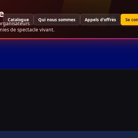
e
Catalogue
Qui nous sommes
Appels d'offres
Se co
organisateurs
ies de spectacle vivant.