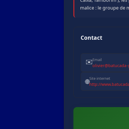
malice : le groupe de m
Contact
Email
✉️
olivier@batucada-
Site internet
🌐
http://www.batucad