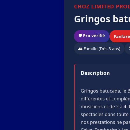
CHOZ LIMITED PRO
Gringos batu
🛡️ Pro vérifié
Fanfare
👥 Famille (Dès 3 ans)
Description
Gringos batucada, le B
différentes et complé
musiciens et de 2 à 4
spectacles dans toute 
nos prestations ne pas
Caixa, Tamborim ), les