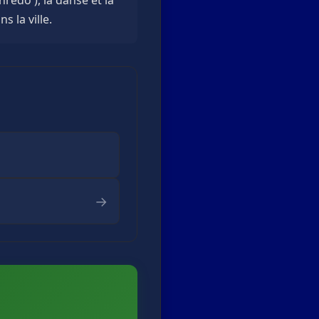
 la ville.
→