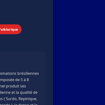
Folklorique
nimations brésiliennes
omposée de 5 à 8
nel produit ses
ienne et la qualité de
s ( Surdo, Repinique,
redo ), la danse et la