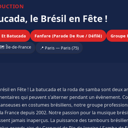
DUCTION
cada, le Brésil en Fête !
 Et Batucada
Fanfare (Parade De Rue / Défilé)
Groupe 
🗺️ Île-de-France
📍 Paris — Paris (75)
résil en Fête ! La batucada et la roda de samba sont deux a
mentaires qui peuvent s'alterner pendant un évènement. C
 danseuses en costumes brésiliens, notre groupe profession
la France depuis 2002. Notre passion pour la musique brésil
sent jamais inaperçus. La puissance des tambours brésilien
 plus grands airs du Carnaval de Rio de Janeiro ( Samba de En