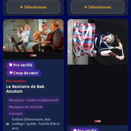
➕ Sélectionner
➕ Sélectionner
🛡️ Pro vérifié
💜 Coup de cœur
Bab Assalam
Le Bestiaire de Bab
Assalam
Musique / chant traditionnel
Musique du monde
Concert
Enfants (Élémentaire, Ado
👥
(collège / lycée)) · Famille (Dès 8
ans)
🛡️ Pro vérifié