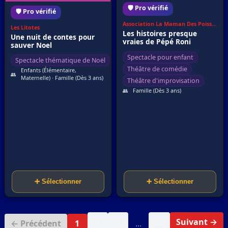
🛡️ Pro vérifié
🛡️ Pro vérifié
Association La Maman Des Poissons
Les Litotes
Les histoires presque
Une nuit de contes pour
vraies de Pépé Roni
sauver Noel
Spectacle pour enfant
Spectacle thématique de Noël
Théâtre de comédie
Enfants (Élémentaire,
👥
Maternelle) · Famille (Dès 3 ans)
Théâtre d'improvisation
👥
Famille (Dès 3 ans)
➕ Sélectionner
➕ Sélectionner
2
3
22
Suivant →
← Précédent
1
...