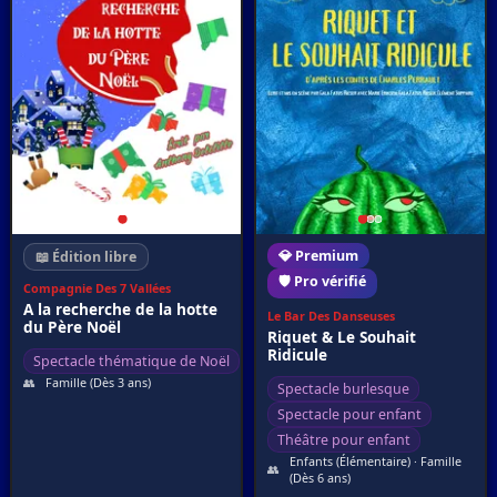
💎 Premium
📖 Édition libre
🛡️ Pro vérifié
Compagnie Des 7 Vallées
A la recherche de la hotte
Le Bar Des Danseuses
du Père Noël
Riquet & Le Souhait
Ridicule
Spectacle thématique de Noël
👥
Famille (Dès 3 ans)
Spectacle burlesque
Spectacle pour enfant
Théâtre pour enfant
Enfants (Élémentaire) · Famille
👥
(Dès 6 ans)